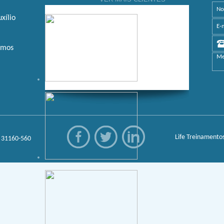
xílio
amos
Life Treinamentos
: 31160-560