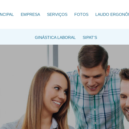
NCIPAL
EMPRESA
SERVIÇOS
FOTOS
LAUDO ERGONÔ
GINÁSTICA LABORAL
SIPAT'S