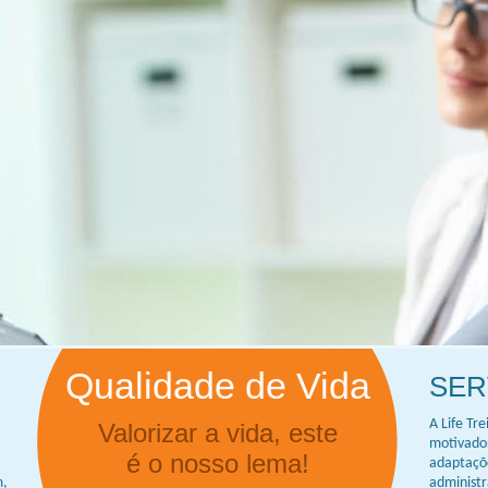
Qualidade de Vida
SER
a
A Life Tr
Valorizar a vida, este
motivador
é o nosso lema!
adaptaçõe
m,
administr